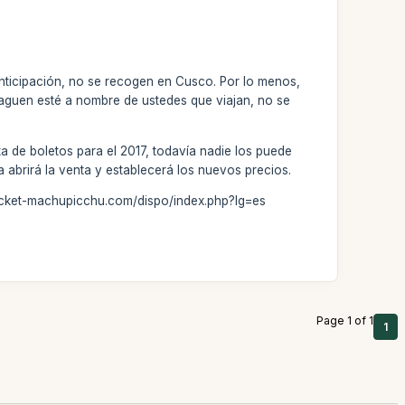
nticipación, no se recogen en Cusco. Por lo menos,
paguen esté a nombre de ustedes que viajan, no se
ta de boletos para el 2017, todavía nadie los puede
 abrirá la venta y establecerá los nuevos precios.
w.ticket-machupicchu.com/dispo/index.php?lg=es
Page 1 of 1
1