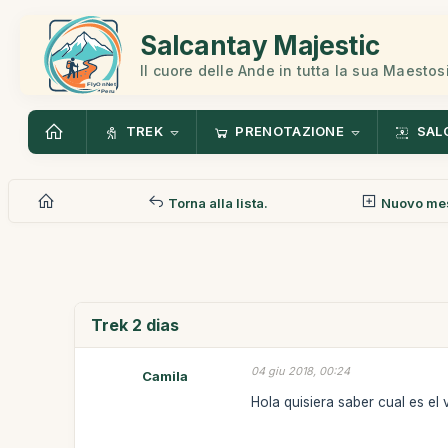
Salcantay Majestic
Il cuore delle Ande in tutta la sua Maestos
TREK
PRENOTAZIONE
SAL
Torna alla lista.
Nuovo me
Trek 2 dias
04 giu 2018, 00:24
Camila
Hola quisiera saber cual es el v