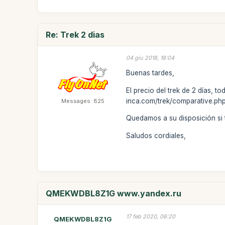
Re: Trek 2 dias
04 giu 2018, 18:04
Buenas tardes,
El precio del trek de 2 días, 
inca.com/trek/comparative.php
Messages: 825
Quedamos a su disposición si 
Saludos cordiales,
QMEKWDBL8Z1G www.yandex.ru
17 feb 2020, 06:20
QMEKWDBL8Z1G