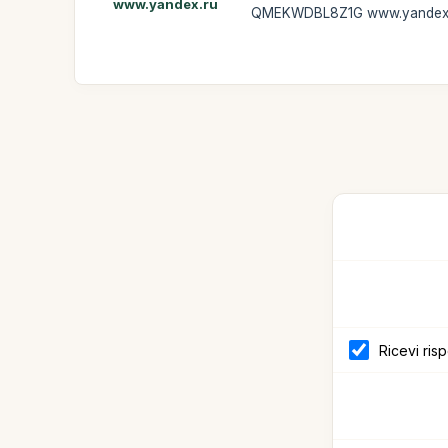
www.yandex.ru
QMEKWDBL8Z1G www.yandex
Ricevi ris