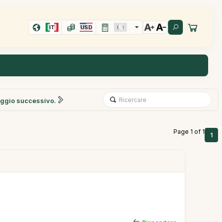
IT
USD
ggio successivo.
Page 1 of 1
1