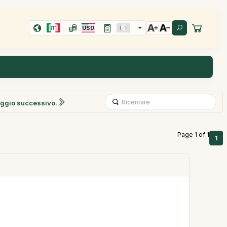
IT
USD
ggio successivo.
Page 1 of 1
1