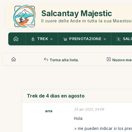
Salcantay Majestic
Il cuore delle Ande in tutta la sua Maestos
TREK
PRENOTAZIONE
SAL
Torna alla lista.
Nuovo me
Trek de 4 dias en agosto
25 apr 2022, 04:09
ana
Hola
> me pueden indicar si los pr