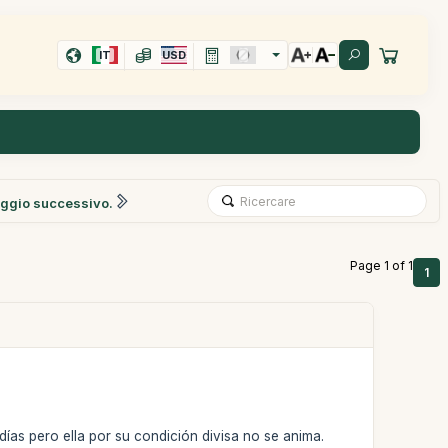
IT
USD
ggio successivo.
Page 1 of 1
1
días pero ella por su condición divisa no se anima.