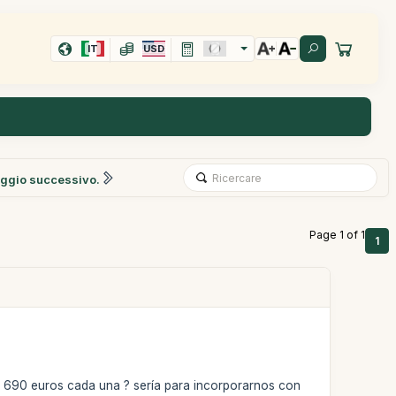
IT
USD
ggio successivo.
Page 1 of 1
1
an 690 euros cada una ? sería para incorporarnos con