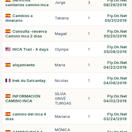
Servicios
Fly.On.Net
Jorge
3
sanitarios camino inca
08/26/2019
Cambios a
Fly.On.Net
Tatiana
1
itinerario
05/31/2019
Consulta -reserva
Fly.On.Net
Magalí
1
Camino inca 2 días
05/20/2019
Fly.On.Net
INCA Trail - 4 days
Olympe
1
05/08/2019
Fly.On.Net
alojamiento
Maria
1
04/22/2019
Fly.On.Net
trek du Salcantay.
Nicolas
1
04/06/2019
SILVIA
INFORMACIÓN
Fly.On.Net
GRIVÉ
1
CAMINO INCA
04/02/2019
TURIGAS
camino del inca 4
Fly.On.Net
Mariana
1
días
03/24/2019
MÓNICA