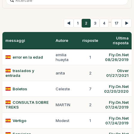
...
◀
1
2
3
4
17
▶
Ultima
messaggi
Autore
risposte
risposta
emilia
Fly.On.Net
error en la edad
1
huayta
08/26/2019
traslados y
Oliver
anita
2
entrada
01/27/2021
Fly.On.Net
Boletos
Celeste
7
02/20/2020
CONSULTA SOBRE
Fly.On.Net
MARTIN
2
TREKS
07/24/2019
Fly.On.Net
Vértigo
Modest
1
07/24/2019