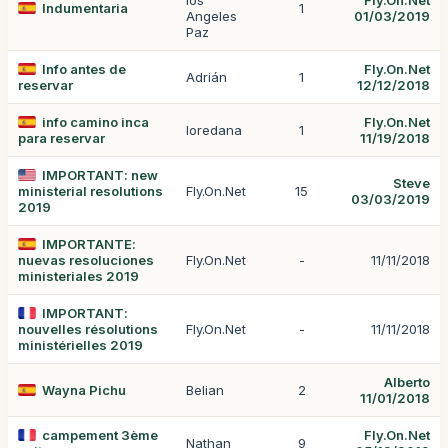
los
Fly.On.Net
Indumentaria
1
Angeles
01/03/2019
Paz
Info antes de
Fly.On.Net
Adrián
1
reservar
12/12/2018
info camino inca
Fly.On.Net
loredana
1
para reservar
11/19/2018
IMPORTANT: new
Steve
ministerial resolutions
Fly.On.Net
15
03/03/2019
2019
IMPORTANTE:
nuevas resoluciones
Fly.On.Net
-
11/11/2018
ministeriales 2019
IMPORTANT:
nouvelles résolutions
Fly.On.Net
-
11/11/2018
ministérielles 2019
Alberto
Wayna Pichu
Belian
2
11/01/2018
campement 3ème
Fly.On.Net
Nathan
9