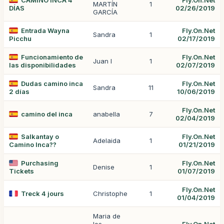
CAMINO INCA 4
Fly.On.Net
MARTÍN
1
DÍAS
02/26/2019
GARCÍA
Entrada Wayna
Fly.On.Net
Sandra
1
Picchu
02/17/2019
Funcionamiento de
Fly.On.Net
Juan I
1
las disponibilidades
02/07/2019
Dudas camino inca
Fly.On.Net
Sandra
11
2 días
10/06/2019
Fly.On.Net
camino del inca
anabella
7
02/04/2019
Salkantay o
Fly.On.Net
Adelaida
1
Camino Inca??
01/21/2019
Purchasing
Fly.On.Net
Denise
1
Tickets
01/07/2019
Fly.On.Net
Treck 4 jours
Christophe
1
01/04/2019
Maria de