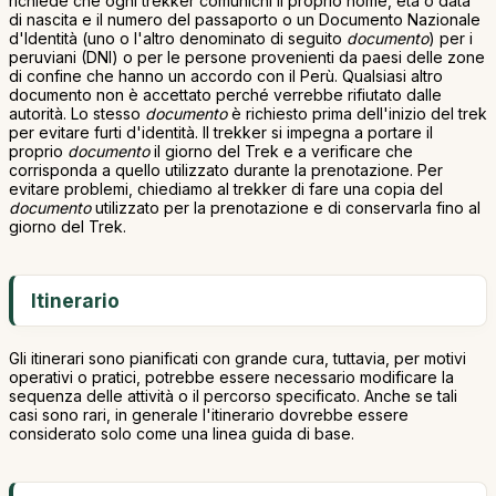
richiede che ogni trekker comunichi il proprio nome, età o data
di nascita e il numero del passaporto o un Documento Nazionale
d'Identità (uno o l'altro denominato di seguito
documento
) per i
peruviani (DNI) o per le persone provenienti da paesi delle zone
di confine che hanno un accordo con il Perù. Qualsiasi altro
documento non è accettato perché verrebbe rifiutato dalle
autorità. Lo stesso
documento
è richiesto prima dell'inizio del trek
per evitare furti d'identità. Il trekker si impegna a portare il
proprio
documento
il giorno del Trek e a verificare che
corrisponda a quello utilizzato durante la prenotazione. Per
evitare problemi, chiediamo al trekker di fare una copia del
documento
utilizzato per la prenotazione e di conservarla fino al
giorno del Trek.
Itinerario
Gli itinerari sono pianificati con grande cura, tuttavia, per motivi
operativi o pratici, potrebbe essere necessario modificare la
sequenza delle attività o il percorso specificato. Anche se tali
casi sono rari, in generale l'itinerario dovrebbe essere
considerato solo come una linea guida di base.