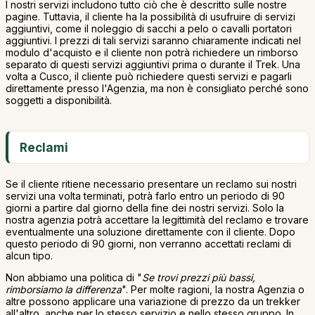
I nostri servizi includono tutto ciò che è descritto sulle nostre
pagine. Tuttavia, il cliente ha la possibilità di usufruire di servizi
aggiuntivi, come il noleggio di sacchi a pelo o cavalli portatori
aggiuntivi. I prezzi di tali servizi saranno chiaramente indicati nel
modulo d'acquisto e il cliente non potrà richiedere un rimborso
separato di questi servizi aggiuntivi prima o durante il Trek. Una
volta a Cusco, il cliente può richiedere questi servizi e pagarli
direttamente presso l'Agenzia, ma non è consigliato perché sono
soggetti a disponibilità.
Reclami
Se il cliente ritiene necessario presentare un reclamo sui nostri
servizi una volta terminati, potrà farlo entro un periodo di 90
giorni a partire dal giorno della fine dei nostri servizi. Solo la
nostra agenzia potrà accettare la legittimità del reclamo e trovare
eventualmente una soluzione direttamente con il cliente. Dopo
questo periodo di 90 giorni, non verranno accettati reclami di
alcun tipo.
Non abbiamo una politica di "
Se trovi prezzi più bassi,
rimborsiamo la differenza
". Per molte ragioni, la nostra Agenzia o
altre possono applicare una variazione di prezzo da un trekker
all'altro, anche per lo stesso servizio e nello stesso gruppo. In